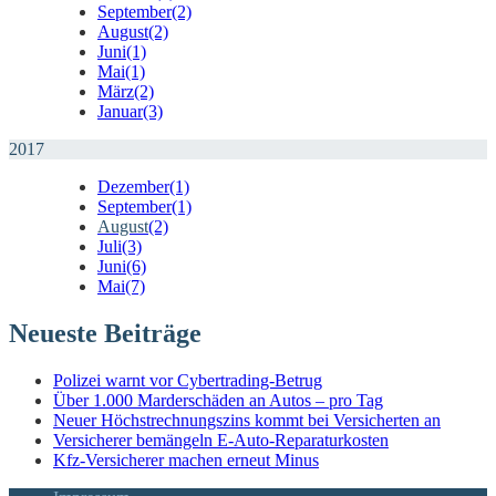
September
(2)
August
(2)
Juni
(1)
Mai
(1)
März
(2)
Januar
(3)
2017
Dezember
(1)
September
(1)
August
(2)
Juli
(3)
Juni
(6)
Mai
(7)
Neueste Beiträge
Polizei warnt vor Cybertrading-Betrug
Über 1.000 Marderschäden an Autos – pro Tag
Neuer Höchstrechnungszins kommt bei Versicherten an
Versicherer bemängeln E-Auto-Reparaturkosten
Kfz-Versicherer machen erneut Minus