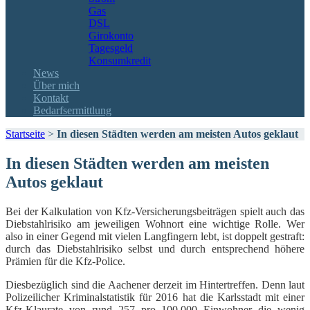
Gas
DSL
Girokonto
Tagesgeld
Konsumkredit
News
Über mich
Kontakt
Bedarfsermittlung
Startseite
>
In diesen Städten werden am meisten Autos geklaut
In diesen Städten werden am meisten
Autos geklaut
Bei der Kalkulation von Kfz-Versicherungsbeiträgen spielt auch das
Diebstahlrisiko am jeweiligen Wohnort eine wichtige Rolle. Wer
also in einer Gegend mit vielen Langfingern lebt, ist doppelt gestraft:
durch das Diebstahlrisiko selbst und durch entsprechend höhere
Prämien für die Kfz-Police.
Diesbezüglich sind die Aachener derzeit im Hintertreffen. Denn laut
Polizeilicher Kriminalstatistik für 2016 hat die Karlsstadt mit einer
Kfz-Klaurate von rund 257 pro 100.000 Einwohner die wenig