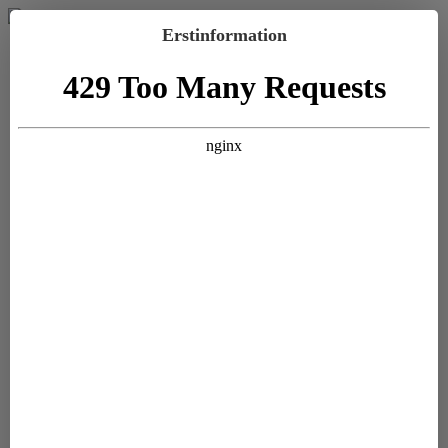
Cookies
Erstinformation