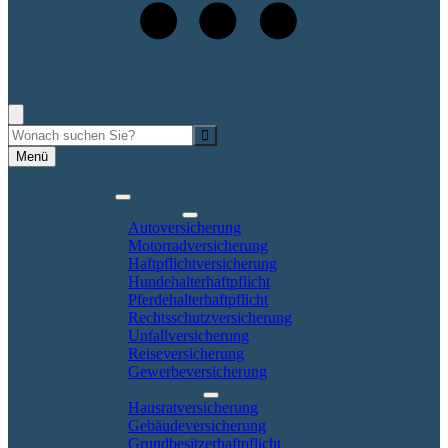
+49 (35755) 699903
Rufen Sie mich an, ich berate Sie gerne!
Suche
Menü
Vergleiche
Sach und KFZ
Autoversicherung
Motorradversicherung
Haftpflichtversicherung
Hundehalterhaftpflicht
Pferdehalterhaftpflicht
Rechtsschutzversicherung
Unfallversicherung
Reiseversicherung
Gewerbeversicherung
Wohnung & Haus
Hausratversicherung
Gebäudeversicherung
Grundbesitzerhaftpflicht