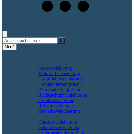
+49 (35755) 699903
Rufen Sie mich an, ich berate Sie gerne!
Suche
Menü
Vergleiche
Sach und KFZ
Autoversicherung
Motorradversicherung
Haftpflichtversicherung
Hundehalterhaftpflicht
Pferdehalterhaftpflicht
Rechtsschutzversicherung
Unfallversicherung
Reiseversicherung
Gewerbeversicherung
Wohnung & Haus
Hausratversicherung
Gebäudeversicherung
Grundbesitzerhaftpflicht