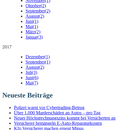
November
(1)
Oktober
(2)
September
(2)
August
(2)
Juni
(1)
Mai
(1)
März
(2)
Januar
(3)
2017
Dezember
(1)
September
(1)
August
(2)
Juli
(3)
Juni
(6)
Mai
(7)
Neueste Beiträge
Polizei warnt vor Cybertrading-Betrug
Über 1.000 Marderschäden an Autos – pro Tag
Neuer Höchstrechnungszins kommt bei Versicherten an
Versicherer bemängeln E-Auto-Reparaturkosten
Kfz-Versicherer machen erneut Minus