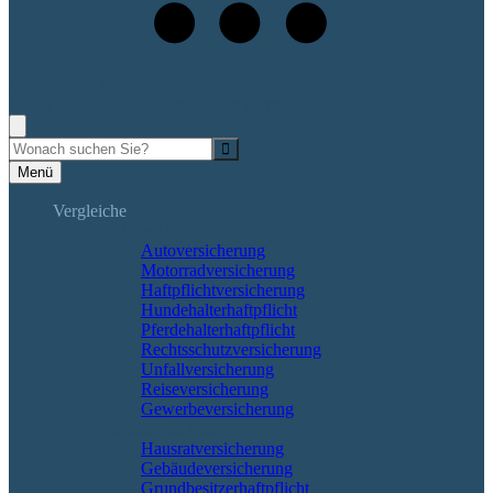
+49 (35755) 699903
Rufen Sie mich an, ich berate Sie gerne!
Suche
Menü
Vergleiche
Sach und KFZ
Autoversicherung
Motorradversicherung
Haftpflichtversicherung
Hundehalterhaftpflicht
Pferdehalterhaftpflicht
Rechtsschutzversicherung
Unfallversicherung
Reiseversicherung
Gewerbeversicherung
Wohnung & Haus
Hausratversicherung
Gebäudeversicherung
Grundbesitzerhaftpflicht